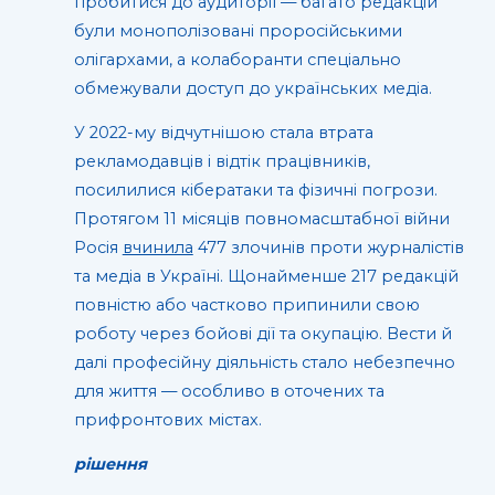
пробитися до аудиторії — багато редакцій
були монополізовані проросійськими
олігархами, а колаборанти спеціально
обмежували доступ до українських медіа.
У 2022-му відчутнішою стала втрата
рекламодавців і відтік працівників,
посилилися кібератаки та фізичні погрози.
Протягом 11 місяців повномасштабної війни
Росія
вчинила
477 злочинів проти журналістів
та медіа в Україні. Щонайменше 217 редакцій
повністю або частково припинили свою
роботу через бойові дії та окупацію. Вести й
далі професійну діяльність стало небезпечно
для життя — особливо в оточених та
прифронтових містах.
рішення