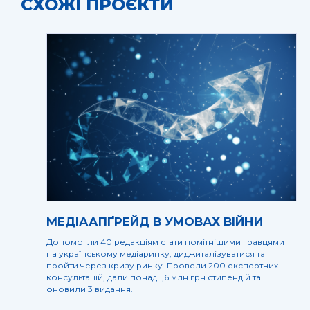
СХОЖІ ПРОЄКТИ
МЕДІААПҐРЕЙД В УМОВАХ ВІЙНИ
Допомогли 40 редакціям стати помітнішими гравцями
на українському медіаринку, диджиталізуватися та
пройти через кризу ринку. Провели 200 експертних
консультацій, дали понад 1,6 млн грн стипендій та
оновили 3 видання.