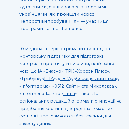
художників, спілкувалася з простими
українцями, які пройшли через
непрості випробування», — учасниця
програми Ганна Пєшкова.
10 медіапартнерів отримали стипендії та
менторську підтримку для підготовки
матеріалів про війну й виклики, пов'язані з
нею. Це ІА «
Вчасно
», ТРК «
Херсон Плюс
»,
«Трибун», «
ІРТА
», «
ТВ-7
», «
Слобідський край
»,
«Inform.zp.ua», «
0512. Сайт міста Миколаєва
»,
«Informer.od.ua» та «
Лица
». Також 10
регіональних редакцій отримали стипендії на
придбання хостингів,
передплат хмарних
сховищ і програмного забезпечення для
захисту даних.