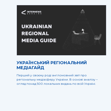
УКРАЇНСЬКИЙ РЕГІОНАЛЬНИЙ
МЕДІАГАЙД
Перший у своєму роді англомовний звіт про
регіональну медіасферу України. В основі аналізу –
огляд понад 500 локальних видань по всій Україні.