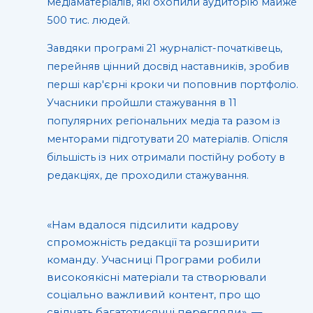
медіаматеріалів, які охопили аудиторію майже
500 тис. людей.
Завдяки програмі 21 журналіст-початківець,
перейняв цінний досвід наставників, зробив
перші кар'єрні кроки чи поповнив портфоліо.
Учасники пройшли стажування в 11
популярних регіональних медіа та разом із
менторами підготувати 20 матеріалів. Опісля
більшість із них отримали постійну роботу в
редакціях, де проходили стажування.
«Нам вдалося підсилити кадрову
спроможність редакції та розширити
команду. Учасниці Програми робили
високоякісні матеріали та створювали
соціально важливий контент, про що
свідчать багатотисячні перегляди», —