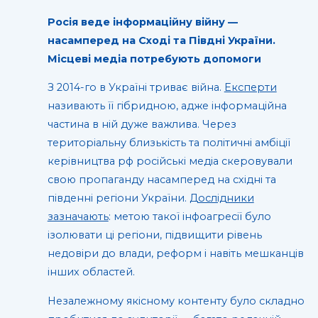
Росія веде інформаційну війну —
насамперед на Сході та Півдні України.
Місцеві медіа потребують допомоги
З 2014-го в Україні триває війна.
Експерти
називають її гібридною, адже інформаційна
частина в ній дуже важлива. Через
територіальну близькість та політичні амбіції
керівництва рф російські медіа скеровували
свою пропаганду насамперед на східні та
південні регіони України.
Дослідники
зазначають
: метою такої інфоагресії було
ізолювати ці регіони, підвищити рівень
недовіри до влади, реформ і навіть мешканців
інших областей.
Незалежному якісному контенту було складно