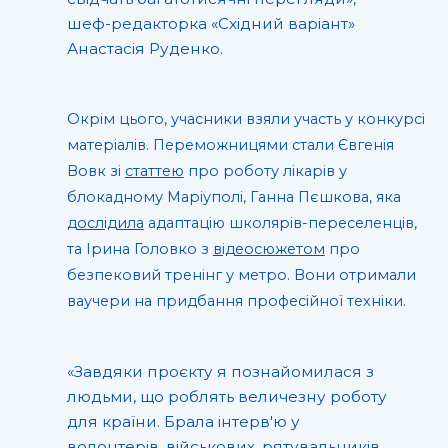
шеф-редакторка «Східний варіант»
Анастасія Руденко.
Окрім цього, учасники взяли участь у конкурсі
матеріалів. Переможницями стали Євгенія
Вовк зі
статтею
про роботу лікарів у
блокадному Маріуполі, Ганна Пєшкова, яка
дослідила
адаптацію школярів-переселенців,
та Ірина Головко з
відеосюжетом
про
безпековий тренінг у метро. Вони отримали
ваучери на придбання професійної техніки.
«Завдяки проєкту я познайомилася з
людьми, що роблять величезну роботу
для країни. Брала інтерв'ю у
волонтерів, військових, рятувальників,