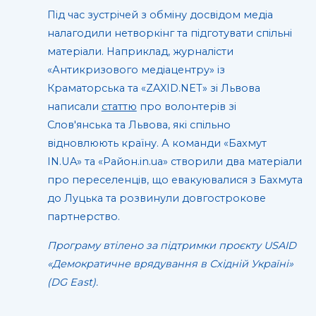
Під час зустрічей з обміну досвідом медіа
налагодили нетворкінг та підготувати спільні
матеріали. Наприклад, журналісти
«Антикризового медіацентру» із
Краматорська та «ZAXID.NET» зі Львова
написали
статтю
про волонтерів зі
Слов'янська та Львова, які спільно
відновлюють країну. А команди «Бахмут
IN.UA» та «Район.in.ua» створили два матеріали
про переселенців, що евакуювалися з Бахмута
до Луцька та розвинули довгострокове
партнерство.
Програму втілено за підтримки проєкту USAID
«Демократичне врядування в Східній Україні»
(DG East).