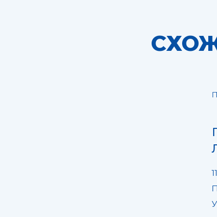
СХОЖ
П
1
П
У