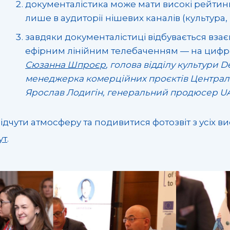
документалістика може мати високі рейтинги
лише в аудиторії нішевих каналів (культура, 
завдяки документалістиці відбувається взає
ефірним лінійним телебаченням — на цифр
Сюзанна Шпроєр
, голова відділу культури 
менеджерка комерційних проєктів Центрально
Ярослав Лодигін, генеральний продюсер U
ідчути атмосферу та подивитися фотозвіт з усіх в
ут
.