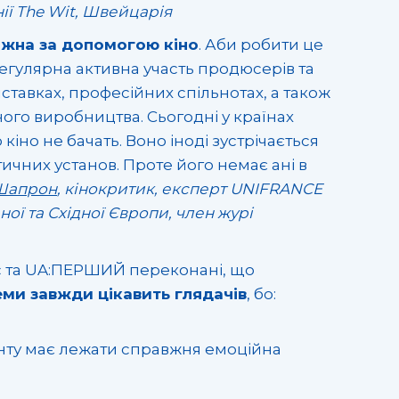
ії The Wit, Швейцарія
жна за допомогою кіно
. Аби робити це
 регулярна активна участь продюсерів та
ставках, професійних спільнотах, а також
ного виробництва. Сьогодні у країнах
кіно не бачать. Воно іноді зустрічається
ичних установ. Проте його немає ані в
Шапрон
, кінокритик, експерт UNIFRANCE
ної та Східної Європи, член журі
nc та UA:ПЕРШИЙ переконані, що
еми завжди цікавить глядачів
, бо:
енту має лежати справжня емоційна