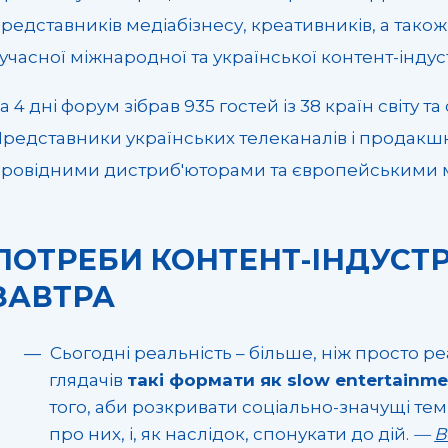
редставників медіабізнесу, креативників, а також
учасної міжнародної та української контент-індуст
а 4 дні форум зібрав 935 гостей із 38 країн світу т
редставники українських телеканалів і продакш
ровідними дистриб'юторами та європейськими 
ПОТРЕБИ КОНТЕНТ-ІНДУСТРІ
ЗАВТРА
Сьогодні реальність – більше, ніж просто ре
глядачів
такі формати як slow entertainme
того, аби розкривати соціально-значущі тем
про них, і, як наслідок, спонукати до дій.
—
В