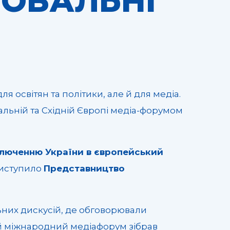
ЛОБАЛЬНІ
я освітян та політики, але й для медіа.
льній та Східній Європі медіа-форумом
люченню України в європейський
виступило
Представництво
ьних дискусій, де обговорювали
й міжнародний медіафорум зібрав