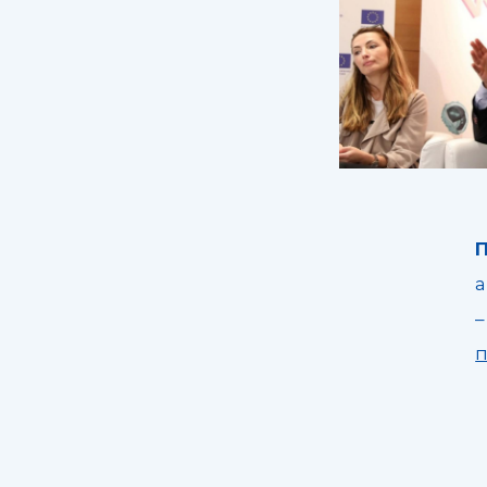
П
а
–