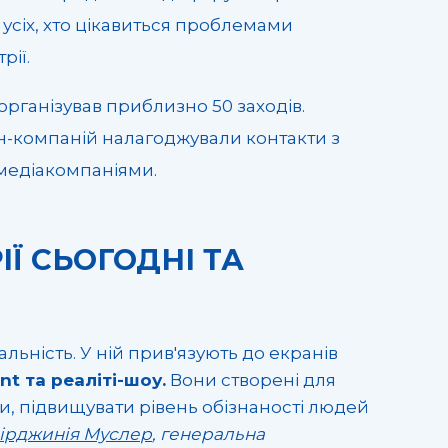
 усіх, хто цікавиться проблемами
рії.
а організував приблизно 50 заходів.
н-компаній налагоджували контакти з
медіакомпаніями.
Ї СЬОГОДНІ ТА
альність. У ній прив'язують до екранів
nt та реаліті-шоу.
Вони створені для
и, підвищувати рівень обізнаності людей
ірджинія Муслер
, генеральна