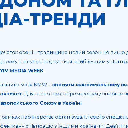
ДОНОМ ТА Г
ІА-ТРЕНДИ
очаток осені – традиційно новий сезон не лише дл
ороку він супроводжується найбільшим у Центра
KYIV MEDIA WEEK
.
ажлива місія KMW –
сприяти максимальному вк
контекст
. Для цього партнером форуму вперше 
вропейського Союзу в Україні
.
 рамках партнерства організували серію спеціал
фективну співпрацю з іншими країнами. Дев’яти