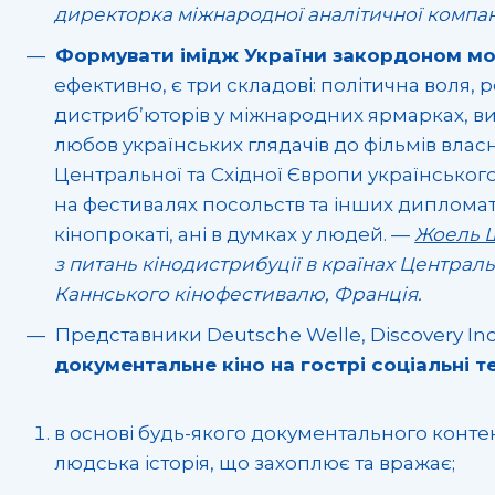
директорка міжнародної аналітичної компан
Формувати імідж України закордоном мо
ефективно, є три складові: політична воля,
дистриб’юторів у міжнародних ярмарках, ви
любов українських глядачів до фільмів влас
Центральної та Східної Європи українського 
на фестивалях посольств та інших дипломат
кінопрокаті, ані в думках у людей. —
Жоель 
з питань кінодистрибуції в країнах Централь
Каннського кінофестивалю, Франція.
Представники Deutsche Welle, Discovery I
документальне кіно на гострі соціальні т
в основі будь-якого документального конт
людська історія, що захоплює та вражає;