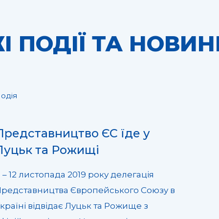
І ПОДІЇ ТА НОВИН
одія
Представництво ЄС їде у
Луцьк та Рожищі
1 – 12 листопада 2019 року делегація
редставництва Європейського Союзу в
країні відвідає Луцьк та Рожище з