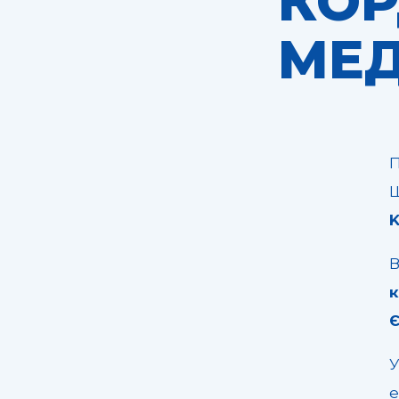
КОР
МЕД
П
Щ
В
Є
У
е