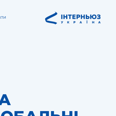
кти
ЗА