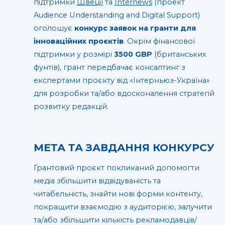
підтримки
Швеції
та
Internews
(проект
Audience Understanding and Digital Support)
оголошує
конкурс заявок на гранти для
інноваційних проєктів
. Окрім фінансової
підтримки у розмірі
3500 GBP
(британських
фунтів), грант передбачає консалтинг з
експертами проєкту від «Інтерньюз-Україна»
для розробки та/або вдосконалення стратегій
розвитку редакцій.
МЕТА ТА ЗАВДАННЯ КОНКУРСУ
Грантовий проєкт покликаний допомогти
медіа збільшити відвідуваність та
читабельність, знайти нові форми контенту,
покращити взаємодію з аудиторією, залучити
та/або збільшити кількість рекламодавців/