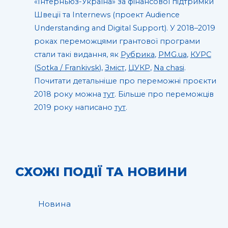
«Інтерньюз-Україна» за фінансової підтримки
Швеції та Internews (проект Audience
Understanding and Digital Support). У 2018–2019
роках переможцями грантової програми
стали такі видання, як
Рубрика
,
PMG.ua
,
КУРС
(
Sotka / Frankivsk
),
Зміст
,
ЦУКР
,
Na chasi
.
Почитати детальніше про переможні проєкти
2018 року можна
тут
. Більше про переможців
2019 року написано
тут
.
СХОЖІ ПОДІЇ ТА НОВИНИ
Новина