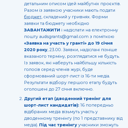
детальним описом ідей майбутніх проєктів.
Разом із заявкою учасники мають подати
бюджет
, складений у гривнях. Форми
заявки та бюджету необхідно
ЗАВАНТАЖИТИ
і надіслати на електронну
пошту audsgrants@gmail.com з поміткою
«Заявка на участь у гранті»
до 19 січня
2020 року
, 23.00. Заявки, надіслані пізніше
вказаного терміну, розглядатися не будуть.
Із заявок, які наберуть найбільшу кількість
голосів серед членів журі, буде
сформований шорт-лист із 16-ти медіа.
Результати відбору першого етапу будуть
оголошені до 27 січня включно.
Другий етап (дводенний тренінг для
шорт-лист кандидатів):
16 попередньо
відібраних медіа візьмуть участь у
дводенному тренінгу (по 1 представнику від
медіа).
Під час тренінгу
учасники зможуть