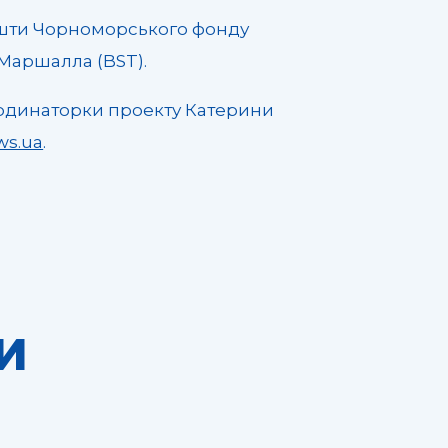
 кошти Чорноморського фонду
 Маршалла (BST).
рдинаторки проекту Катерини
ws.ua
.
И