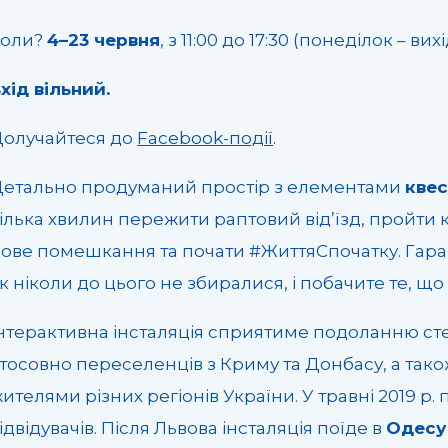
Коли?
4–23 червня
, з 11:00 до 17:30 (понеділок – ви
хід вільний.
олучайтеся до
Facebook-події
.
етально продуманий простір з елементами
квес
ілька хвилин пережити раптовий від’їзд, пройти
ове помешкання та почати #ЖиттяСпочатку. Гаран
к ніколи до цього не збиралися, і побачите те, що
нтерактивна інсталяція сприятиме подоланню ст
тосовно переселенців з Криму та Донбасу, а так
ителями різних регіонів України. У травні 2019 р.
ідвідувачів. Після Львова інсталяція поїде в
Одесу