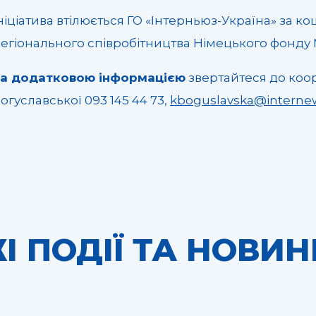
ніціатива втілюється ГО «Інтерньюз-Україна» за
егіонального співробітництва Німецького фонду
За додатковою інформацією
звертайтеся до коо
огуславської 093 145 44 73,
kboguslavska@interne
І ПОДІЇ ТА НОВИН