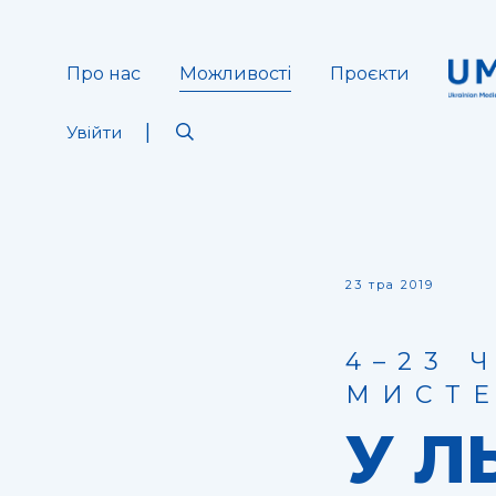
Про нас
Можливості
Проєкти
Увійти
23 тра 2019
4–23 
МИСТ
У Л