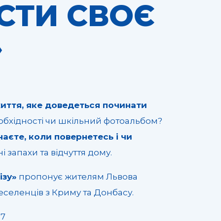
ІСТИ СВОЄ
»
життя, яке доведеться починати
еобхідності чи шкільний фотоальбом?
наєте, коли повернетесь і чи
і запахи та відчуття дому.
ізу»
пропонує жителям Львова
еселенців з Криму та Донбасу.
17