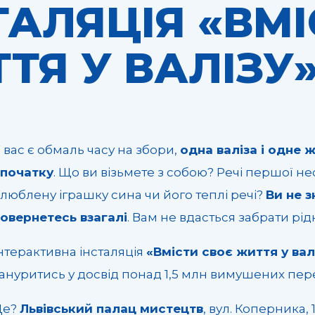
ТАЛЯЦІЯ «ВМ
ТЯ У ВАЛІЗУ
 вас є обмаль часу на збори,
одна валіза і одне 
спочатку
. Що ви візьмете з собою? Речі першої н
люблену іграшку сина чи його теплі речі?
Ви не з
овернетесь взагалі
. Вам не вдасться забрати рідн
нтерактивна інсталяція
«Вмісти своє життя у вал
ануритись у досвід понад 1,5 млн вимушених пер
Де?
Львівський палац мистецтв
, вул. Коперника, 