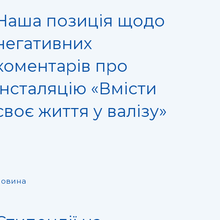
Наша позиція щодо
негативних
коментарів про
інсталяцію «Вмісти
своє життя у валізу»
овина