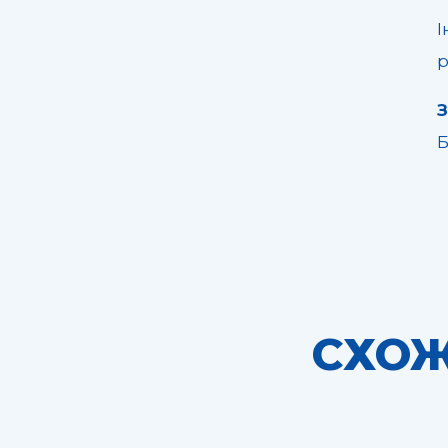
І
р
Б
СХОЖ