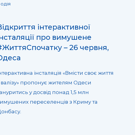
одія
Відкриття інтерактивної
інсталяції про вимушене
#ЖиттяСпочатку – 26 червня,
Одеса
нтерактивна інсталяція «Вмісти своє життя
 валізу» пропонує жителям Одеси
ануритись у досвід понад 1,5 млн
имушених переселенців з Криму та
онбасу.