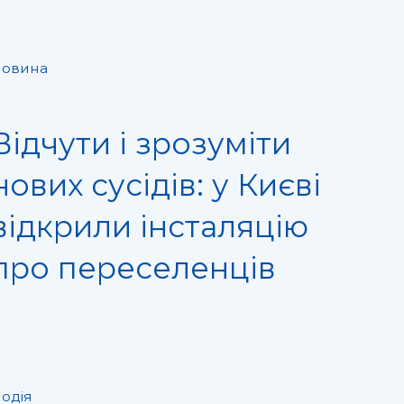
овина
Відчути і зрозуміти
нових сусідів: у Києві
відкрили інсталяцію
про переселенців
одія