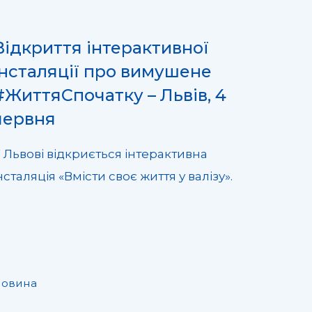
Відкриття інтерактивної
інсталяції про вимушене
#ЖиттяСпочатку – Львів, 4
червня
 Львові відкриється інтерактивна
нсталяція «Вмісти своє життя у валізу».
овина