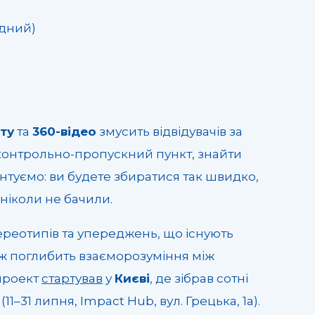
хідний)
ту
та
360-відео
змусить відвідувачів за
 контрольно-пропускний пункт, знайти
туємо: ви будете збиратися так швидко,
 ніколи не бачили.
ереотипів та упереджень, що існують
ож поглибить взаєморозуміння між
 проект
стартував
у
Києві
, де зібрав сотні
(11–31 липня, Impact Hub, вул. Грецька, 1а).