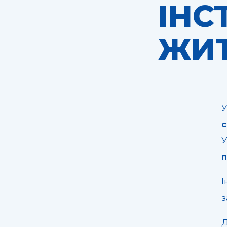
ІНС
ЖИТ
У
У
п
І
з