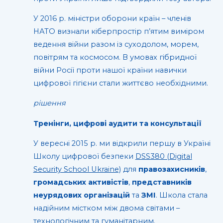
У 2016 р. міністри оборони країн – членів
НАТО визнали кіберпростір п’ятим виміром
ведення війни разом із суходолом, морем,
повітрям та космосом. В умовах гібридної
війни Росії проти нашої країни навички
цифрової гігієни стали життєво необхідними.
рішення
Тренінги, цифрові аудити та консультації
У вересні 2015 р. ми відкрили першу в Україні
Школу цифрової безпеки
DSS380 (Digital
Security School Ukraine)
для
правозахисників
,
громадських активістів
,
представників
неурядових організацій
та
ЗМІ
. Школа стала
надійним містком між двома світами –
технологічним та гуманітарним.