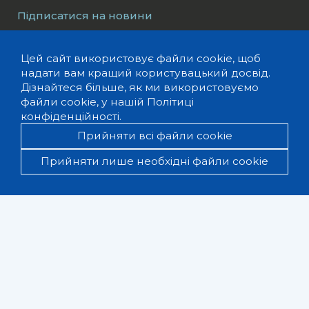
Підписатися на новини
›
Цей сайт використовує файли cookie, щоб
надати вам кращий користувацький досвід.
Про нас
Можливості
Дізнайтеся більше, як ми використовуємо
файли cookie, у нашій
Політиці
Наша команда
Події
конфіденційності.
Вакансії
Новини
Місія та цінності
Прийняти всі файли cookie
Тендери
Наші компетенції
Заяви
Прийняти лише необхідні файли cookie
Річні звіти
Дослідження
Медіалайфхаки
Ukrainian Media and Society
Fund
Проєкти
Media Guide