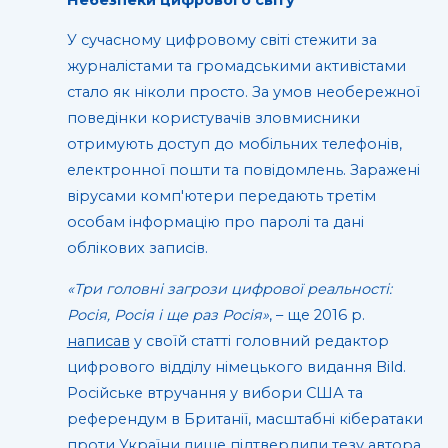
У сучасному цифровому світі стежити за
журналістами та громадськими активістами
стало як ніколи просто. За умов необережної
поведінки користувачів зловмисники
отримують доступ до мобільних телефонів,
електронної пошти та повідомлень. Заражені
вірусами комп'ютери передають третім
особам інформацію про паролі та дані
облікових записів.
«Три головні загрози цифрової реальності:
Росія, Росія і ще раз Росія»
, – ще 2016 р.
написав
у своїй статті головний редактор
цифрового відділу німецького видання Bild.
Російське втручання у вибори США та
референдум в Британії, масштабні кібератаки
проти України лише підтвердили тезу автора.