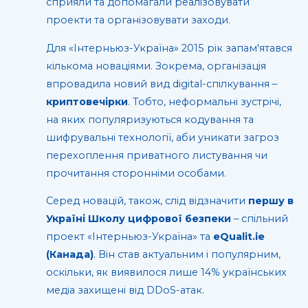
сприяли та допомагали реалізовувати
проекти та організовувати заходи.
Для «Інтерньюз-Україна» 2015 рік запам′ятався
кількома новаціями. Зокрема, організація
впровадила новий вид digital-спілкування –
криптовечірки
. Тобто, неформальні зустрічі,
на яких популяризуються кодування та
шифрувальні технології, аби уникати загроз
перехоплення приватного листування чи
прочитання сторонніми особами.
Серед новацій, також, слід відзначити
першу в
Україні Школу цифрової безпеки
– спільний
проект «Інтерньюз-Україна» та
eQualit.ie
(Канада)
. Він став актуальним і популярним,
оскільки, як виявилося лише 14% українських
медіа захищені від DDоS-атак.