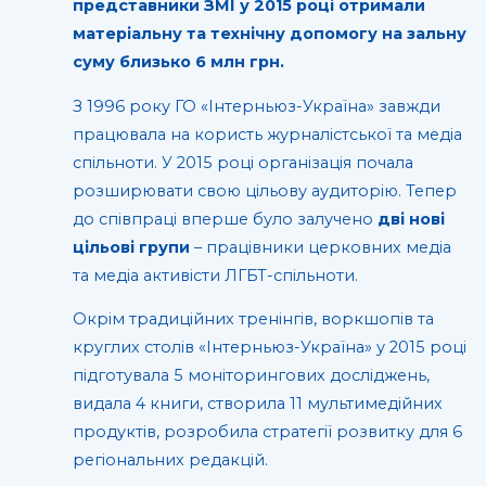
представники ЗМІ у 2015 році отримали
матеріальну та технічну допомогу на зальну
суму близько 6 млн грн.
З 1996 року ГО «Інтерньюз-Україна» завжди
працювала на користь журналістської та медіа
спільноти. У 2015 році організація почала
розширювати свою цільову аудиторію. Тепер
до співпраці вперше було залучено
дві нові
цільові групи
– працівники церковних медіа
та медіа активісти ЛГБТ-спільноти.
Окрім традиційних тренінгів, воркшопів та
круглих столів «Інтерньюз-Україна» у 2015 році
підготувала 5 моніторингових досліджень,
видала 4 книги, створила 11 мультимедійних
продуктів, розробила стратегії розвитку для 6
регіональних редакцій.