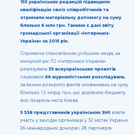
155 українських редакцій підвищили
кваліфікацію своїх співробітників та
отримали матеріальну допомогу на суму
близько 6 млн грн. Такими є дані звіту
громадської організації «Інтерньюз-
Україна» за 2015 рік.
Сприяючи становленню успішних медіа, за
минулий рік ГО «Інтерньюз-Україна»
реалізувала
35 всеукраїнських проектів
.
Ініціювала
66 журналістських розслідувань
,
за якими розкрито фактів зловживань на суму
близько 1,5 млрд. грн, що дорівнює бюджету
всіх лікарень міста Києва.
5 538 представників українських ЗМІ
взяли
участь у заходах організації у 32 містах України.
26 міжнародних донорів і 28 партнерів