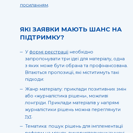
посиланням
.
ЯКІ ЗАЯВКИ МАЮТЬ ШАНС НА
ПІДТРИМКУ?
У
формі реєстрації
необхідно
запропонувати три ідеї для матеріалу, одна
з яких може бути обрана та профінансована.
Вітаються пропозиції, які міститимуть такі
підходи:
Жанр матеріалу: приклади позитивних змін
або «журналістика рішень», можливі
лонгріди. Приклади матеріалів у напрямі
журналістики рішень можна переглянути
тут
.
Тематика: пошук рішень для імплементації
реформ на місцях, використовуючи існуючі