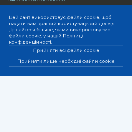
›
Цей сайт використовує файли cookie, щоб
надати вам кращий користувацький досвід.
Про нас
Можливості
Дізнайтеся більше, як ми використовуємо
файли cookie, у нашій
Політиці
Наша команда
Події
конфіденційності.
Вакансії
Новини
Місія та цінності
Прийняти всі файли cookie
Тендери
Наші компетенції
Заяви
Прийняти лише необхідні файли cookie
Річні звіти
Дослідження
Медіалайфхаки
Ukrainian Media and Society
Fund
Проєкти
Media Guide
Контакти