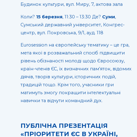
Будинок культури, вул. Миру, 7, актова зала
Коли?
15 березня
, 11:30 – 13:30 Де?
Суми
,
Сумський державний університет, Конгрес-
центр, вул. Покровська, 9/1, ауд. 118
Eurosession на європейську тематику – це гра,
мета якої в розважальний спосіб підвищити
рівень обізнаності молоді щодо Євросоюзу,
країн-членів ЄС, їх визначних пам’яток, відомих
діячів, творів культури, історичних подій,
традицій тощо. Крім того, учасники гри
матимуть змогу покращити інтелектуальні
навички та відчути командний дух.
ПУБЛІЧНА ПРЕЗЕНТАЦІЯ
«ПРІОРИТЕТИ ЄС В УКРАЇНІ,