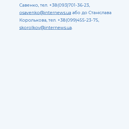
Савенко, тел. +38(093)701-36-23,
osavenko@internews.ua
або до Станіслава
Королькова, тел. +38(099)455-23-75,
skorolkov@internews.ua
.