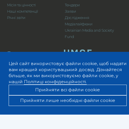
Місія та цінності
Тендери
Наші компетенції
Заяви
Річні звіти
Дослідження
Медіалайфхаки
Ukrainian Media and Society
Fund
Проєкти
Цей сайт використовує файли cookie, щоб надати
Media Guide
вам кращий користувацький досвід. Дізнайтеся
більше, як ми використовуємо файли cookie, у
Контакти
нашій
Політиці конфіденційності.
Прийняти всі файли cookie
Прийняти лише необхідні файли cookie
вул. Ризька, 15, Київ, 04112
+380 44 458 44 40,
(044) 458 44 43
Факс
info@internews.ua