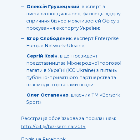
Олексій Грушецький
, експерт з
виставкової діяльності, фахівець відділу
сприяння бізнес-можливостей Офісу з
просування експорту України;
Єгор Слободяник
, експерт Enterprise
Europe Network-Ukraine;
Сергій Козін
, віце-президент
представництва Міжнародної торгової
палати в Україні (ICC Ukraine) з питань
публічно-приватного партнерства та
взаємодії з органами влади;
Олег Остапенко
, власник ТМ «Berserk
Sport».
Реєстрація обов’язкова за посиланням:
http://bit.ly/biz-seminar2019
Подія на Facebook: